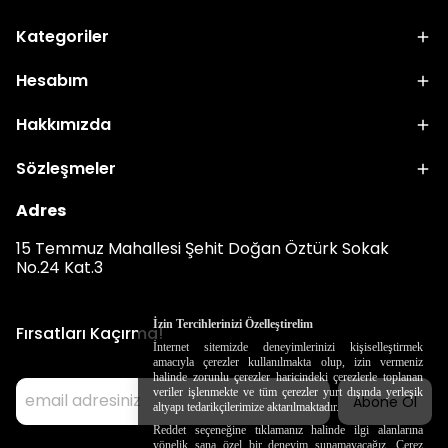
Kategoriler
Hesabım
Hakkımızda
Sözleşmeler
Adres
15 Temmuz Mahallesi Şehit Doğan Öztürk Sokak
No.24 Kat.3
İzin Tercihlerinizi Özelleştirelim
Fırsatları Kaçırma!
İnternet sitemizde deneyimlerinizi kişiselleştirmek
amacıyla çerezler kullanılmakta olup, izin vermeniz
halinde zorunlu çerezler haricindeki çerezlerle toplanan
veriler işlenmekte ve tüm çerezler yurt dışında yerleşik
Abone Ol
altyapı tedarikçilerimize aktarılmaktadır.
Reddet seçeneğine tıklamanız halinde ilgi alanlarına
yönelik sana özel bir deneyim sunamayacağız. Çerez