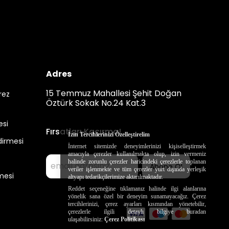
Adres
15 Temmuz Mahallesi Şehit Doğan
erez
Öztürk Sokak No.24 Kat.3
esi
Fırsatları Kaçırma!
İzin Tercihlerinizi Özelleştirelim
dirmesi
İnternet sitemizde deneyimlerinizi kişiselleştirmek
amacıyla çerezler kullanılmakta olup, izin vermeniz
halinde zorunlu çerezler haricindeki çerezlerle toplanan
Abone Ol
veriler işlenmekte ve tüm çerezler yurt dışında yerleşik
mesi
altyapı tedarikçilerimize aktarılmaktadır.
Reddet seçeneğine tıklamanız halinde ilgi alanlarına
yönelik sana özel bir deneyim sunamayacağız. Çerez
tercihlerinizi, çerez ayarları kısmından yönetebilir,
çerezlerle ilgili detaylı bilgiye buradan
ulaşabilirsiniz:
Çerez Politikası