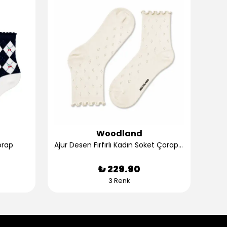
Woodland
orap
Ajur Desen Fırfırlı Kadın Soket Çorap - Bej
₺ 229.90
3 Renk