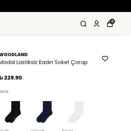
0
WOODLAND
Modal Lastiksiz Kadın Soket Çorap
₺ 229.90
Renk
Siyah
Lacivert
Beyaz