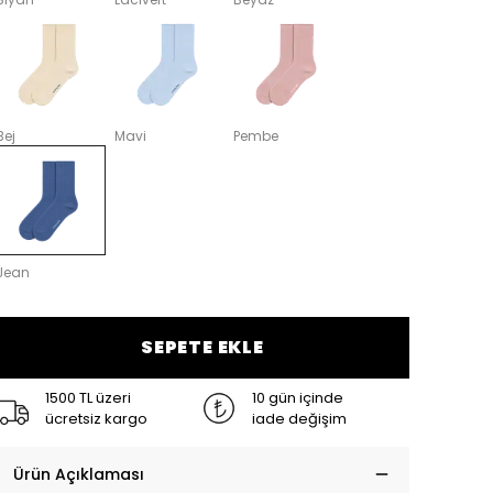
Bej
Mavi
Pembe
Jean
SEPETE EKLE
1500 TL üzeri
10 gün içinde
ücretsiz kargo
iade değişim
Ürün Açıklaması