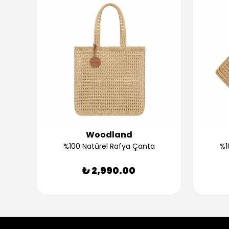
Woodland
Bambu Derby Klasik Erkek Çorap - Antra
%100 Natürel Rafya Çanta
%1
₺ 2,990.00