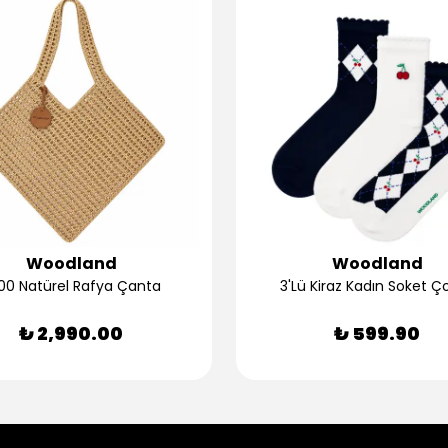
Woodland
Woodland
00 Natürel Rafya Çanta
3'Lü Kiraz Kadın Soket Ç
₺ 2,990.00
₺ 599.90