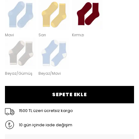
Mavi
Sarı
Kırmızı
Beyaz/Gümüş
Beyaz/Mavi
SEPETE EKLE
1500 TL üzeri ücretsiz kargo
10 gün içinde iade değişim