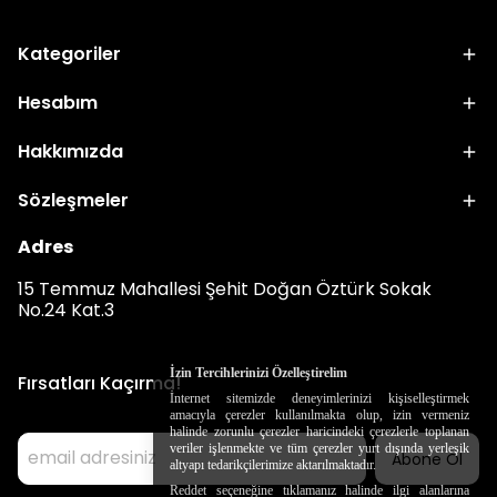
Kategoriler
Hesabım
Hakkımızda
Sözleşmeler
Adres
15 Temmuz Mahallesi Şehit Doğan Öztürk Sokak
No.24 Kat.3
İzin Tercihlerinizi Özelleştirelim
Fırsatları Kaçırma!
İnternet sitemizde deneyimlerinizi kişiselleştirmek
amacıyla çerezler kullanılmakta olup, izin vermeniz
halinde zorunlu çerezler haricindeki çerezlerle toplanan
veriler işlenmekte ve tüm çerezler yurt dışında yerleşik
Abone Ol
altyapı tedarikçilerimize aktarılmaktadır.
Reddet seçeneğine tıklamanız halinde ilgi alanlarına