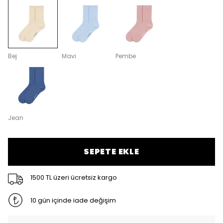
Bej
Mavi
Pembe
Jean
SEPETE EKLE
1500 TL üzeri ücretsiz kargo
10 gün içinde iade değişim