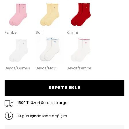
Pembe
Sarı
Kırmızı
Beyaz/Gümüş
Beyaz/Mavi
Beyaz/Pembe
SEPETE EKLE
1500 TL üzeri ücretsiz kargo
10 gün içinde iade değişim