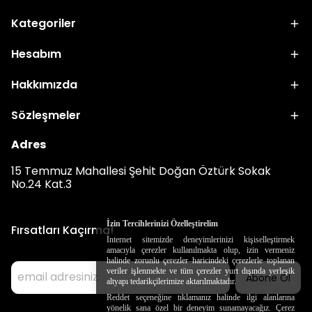
Kategoriler
Hesabım
Hakkımızda
Sözleşmeler
Adres
15 Temmuz Mahallesi Şehit Doğan Öztürk Sokak
No.24 Kat.3
İzin Tercihlerinizi Özelleştirelim
Fırsatları Kaçırma!
İnternet sitemizde deneyimlerinizi kişiselleştirmek
amacıyla çerezler kullanılmakta olup, izin vermeniz
halinde zorunlu çerezler haricindeki çerezlerle toplanan
veriler işlenmekte ve tüm çerezler yurt dışında yerleşik
Abone Ol
altyapı tedarikçilerimize aktarılmaktadır.
Reddet seçeneğine tıklamanız halinde ilgi alanlarına
yönelik sana özel bir deneyim sunamayacağız. Çerez