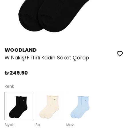
WOODLAND
W Nakış/Fırfırlı Kadın Soket Çorap
₺ 249.90
Renk
Siyah
Bej
Mavi