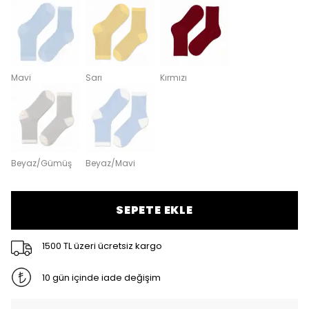
Mavi
Sarı
Kırmızı
Beyaz/Gümüş
Beyaz/Mavi
SEPETE EKLE
1500 TL üzeri ücretsiz kargo
10 gün içinde iade değişim