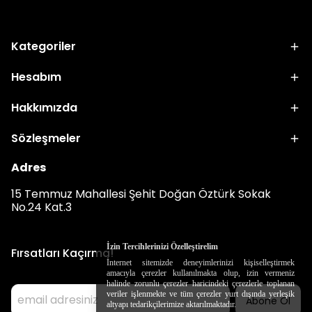
Kategoriler
Hesabım
Hakkımızda
Sözleşmeler
Adres
15 Temmuz Mahallesi Şehit Doğan Öztürk Sokak
No.24 Kat.3
İzin Tercihlerinizi Özelleştirelim
Fırsatları Kaçırma!
İnternet sitemizde deneyimlerinizi kişiselleştirmek
amacıyla çerezler kullanılmakta olup, izin vermeniz
halinde zorunlu çerezler haricindeki çerezlerle toplanan
veriler işlenmekte ve tüm çerezler yurt dışında yerleşik
Abone Ol
altyapı tedarikçilerimize aktarılmaktadır.