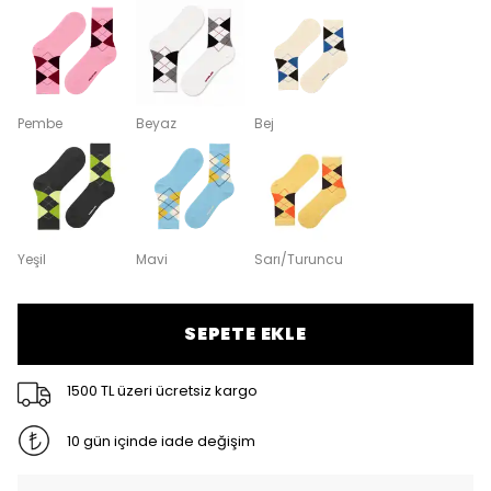
Pembe
Beyaz
Bej
Yeşil
Mavi
Sarı/Turuncu
SEPETE EKLE
1500 TL üzeri ücretsiz kargo
10 gün içinde iade değişim