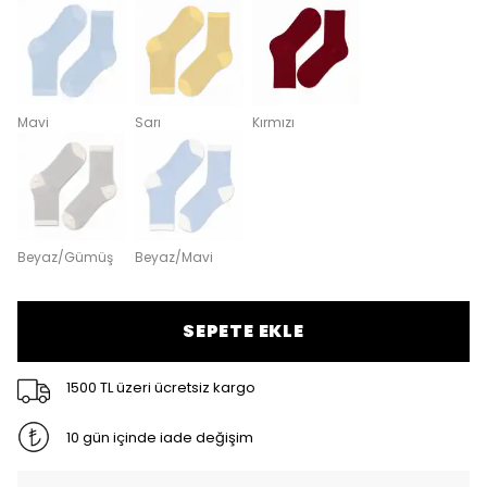
Mavi
Sarı
Kırmızı
Beyaz/Gümüş
Beyaz/Mavi
SEPETE EKLE
1500 TL üzeri ücretsiz kargo
10 gün içinde iade değişim