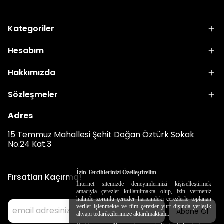
Kategoriler
Hesabım
Hakkımızda
Sözleşmeler
Adres
15 Temmuz Mahallesi Şehit Doğan Öztürk Sokak
No.24 Kat.3
İzin Tercihlerinizi Özelleştirelim
Fırsatları Kaçırma!
İnternet sitemizde deneyimlerinizi kişiselleştirmek
amacıyla çerezler kullanılmakta olup, izin vermeniz
halinde zorunlu çerezler haricindeki çerezlerle toplanan
veriler işlenmekte ve tüm çerezler yurt dışında yerleşik
Abone Ol
altyapı tedarikçilerimize aktarılmaktadır.