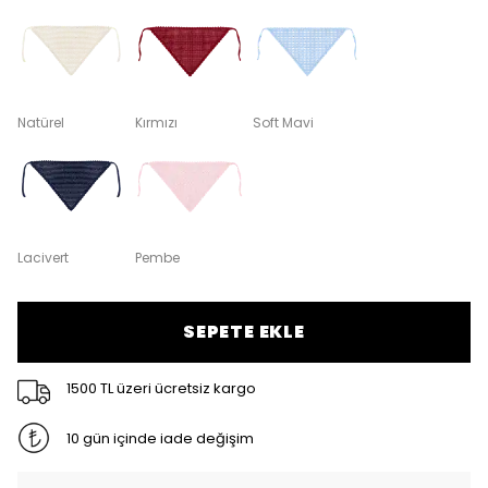
Natürel
Kırmızı
Soft Mavi
Lacivert
Pembe
SEPETE EKLE
1500 TL üzeri ücretsiz kargo
10 gün içinde iade değişim