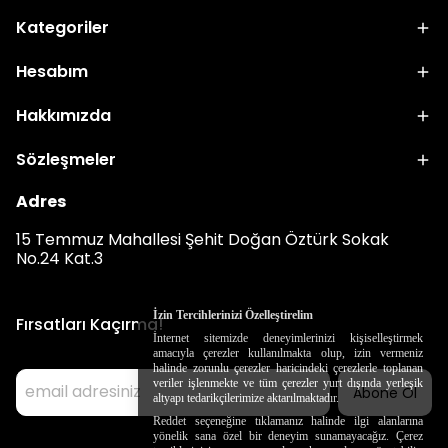
Kategoriler
Hesabım
Hakkımızda
Sözleşmeler
Adres
15 Temmuz Mahallesi Şehit Doğan Öztürk Sokak
No.24 Kat.3
İzin Tercihlerinizi Özelleştirelim
Fırsatları Kaçırma!
İnternet sitemizde deneyimlerinizi kişiselleştirmek
amacıyla çerezler kullanılmakta olup, izin vermeniz
halinde zorunlu çerezler haricindeki çerezlerle toplanan
veriler işlenmekte ve tüm çerezler yurt dışında yerleşik
altyapı tedarikçilerimize aktarılmaktadır.
Abone Ol
Reddet seçeneğine tıklamanız halinde ilgi alanlarına
yönelik sana özel bir deneyim sunamayacağız. Çerez