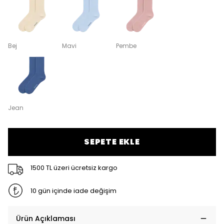
Bej
Mavi
Pembe
Jean
SEPETE EKLE
1500 TL üzeri ücretsiz kargo
10 gün içinde iade değişim