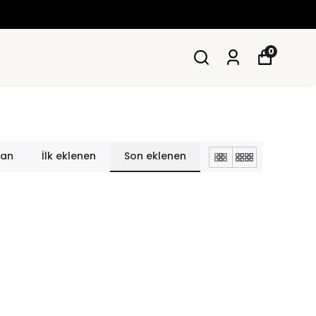
1500 TL ÜZERI ÜCRETSIZ KAR
0
lan
İlk eklenen
Son eklenen