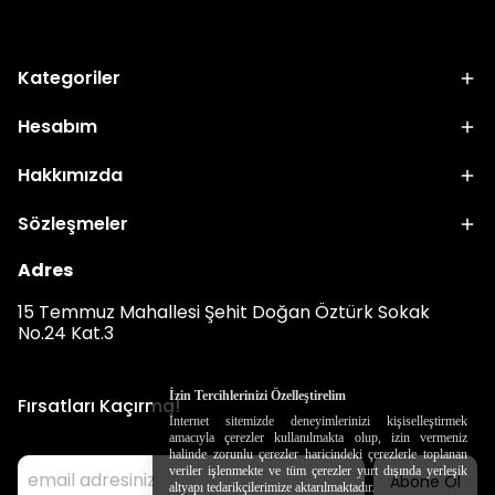
Kategoriler
Hesabım
Hakkımızda
Sözleşmeler
Adres
15 Temmuz Mahallesi Şehit Doğan Öztürk Sokak
No.24 Kat.3
İzin Tercihlerinizi Özelleştirelim
Fırsatları Kaçırma!
İnternet sitemizde deneyimlerinizi kişiselleştirmek
amacıyla çerezler kullanılmakta olup, izin vermeniz
halinde zorunlu çerezler haricindeki çerezlerle toplanan
veriler işlenmekte ve tüm çerezler yurt dışında yerleşik
Abone Ol
altyapı tedarikçilerimize aktarılmaktadır.