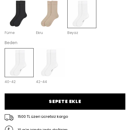
Füme
Ekru
Beyaz
Beden
40-42
42-44
SEPETE EKLE
1500 TL üzeri ücretsiz kargo
10 gün içinde iade değişim